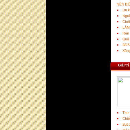
NÊN BI
Du k
Nguồ
Chết
LÀM
Rèn 
Quà 
BĐS 
Xăng
Giải trí
Thư 
Chiế
Bụt 