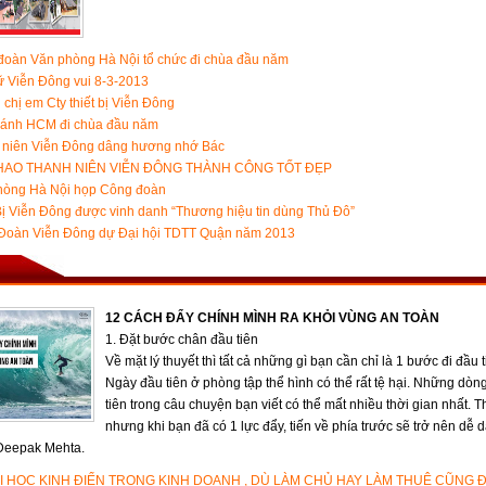
đoàn Văn phòng Hà Nội tổ chức đi chùa đầu năm
 Viễn Đông vui 8-3-2013
i chị em Cty thiết bị Viễn Đông
hánh HCM đi chùa đầu năm
 niên Viễn Đông dâng hương nhớ Bác
HAO THANH NIÊN VIỄN ĐÔNG THÀNH CÔNG TỐT ĐẸP
hòng Hà Nội họp Công đoàn
Bị Viễn Đông được vinh danh “Thương hiệu tin dùng Thủ Đô”
Đoàn Viễn Đông dự Đại hội TDTT Quận năm 2013
12 CÁCH ĐẨY CHÍNH MÌNH RA KHỎI VÙNG AN TOÀN
1. Đặt bước chân đầu tiên
Về mặt lý thuyết thì tất cả những gì bạn cần chỉ là 1 bước đi đầu t
Ngày đầu tiên ở phòng tập thể hình có thể rất tệ hại. Những dòn
tiên trong câu chuyện bạn viết có thể mất nhiều thời gian nhất. T
nhưng khi bạn đã có 1 lực đẩy, tiến về phía trước sẽ trở nên dễ
 Deepak Mehta.
ÀI HỌC KINH ĐIỂN TRONG KINH DOANH , DÙ LÀM CHỦ HAY LÀM THUÊ CŨNG 