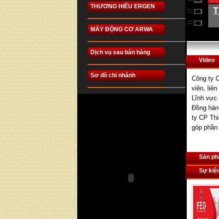
THƯƠNG HIÊU ERGEN
T
MÁY ĐỘNG CƠ ARWA
Dịch vụ sau bán hàng
Video
Sơ đồ chi nhánh
Công ty C
viên, liê
Lĩnh vực 
Đồng hành
ty CP Thi
góp phần
Sản p
Sự kiệ