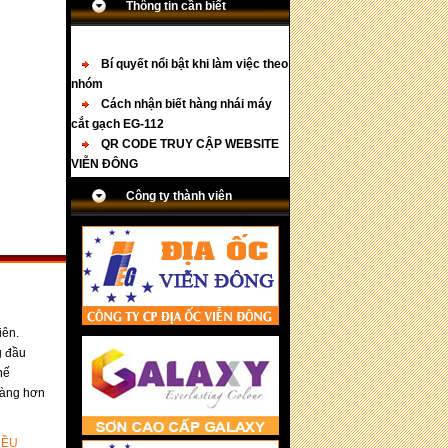
Thông tin cần biết
Bí quyết nổi bật khi làm việc theo
nhóm
Cách nhận biết hàng nhái máy
cắt gạch EG-112
QR CODE TRUY CẬP WEBSITE
VIỄN ĐÔNG
Chương trình Khuyến mãi ""
Mua hàng liền tay, cào ngay trúng lớn"
Công ty thành viên
Cách nhận biết hàng nhái máy
khoan EG-515
Làm việc theo nhóm trong môi
trường học tập và việc làm
Kỹ năng làm việc theo nhóm
Những điều cơ bản trong làm
việc nhóm
iên.
Tuyển NV Kinh doanh tại Hà Nội
g đầu
Đá mài AVATAR, khẳng định giá
hế
trị thương hiệu
 dàng hơn
Mũi đục Bê tông - Sức mạnh của
FEG
ĐỀU