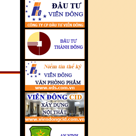
GOMES - Kiểu dáng mới, chất
lượng mới
Máy cắt sắt chuyên dụng EG-
935B
Cảnh báo vàng độn tạp chất xuất
hiện tại Việt Nam
Mũi khoan thép Avatar - đồng
hành cùng người thợ
Quả ngọt sáng tạo Văn hóa thành
công của những nhà tỷ phú
Tập đoàn Viễn Đông 20 năm