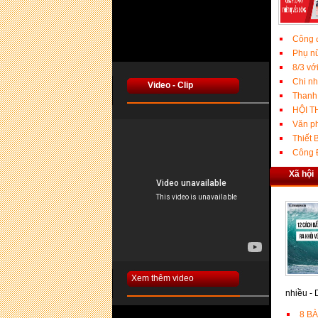
Công 
Phụ nữ
8/3 vớ
Chi n
Video - Clip
Thanh
HỘI T
Văn p
Thiết 
Công 
Xã hội
Xem thêm video
nhiều -
8 B