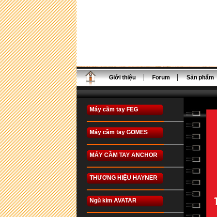
Giới thiệu
Forum
Sản phẩm
Máy cầm tay FEG
Máy cầm tay GOMES
MÁY CẦM TAY ANCHOR
THƯƠNG HIỆU HAYNER
Ngũ kim AVATAR