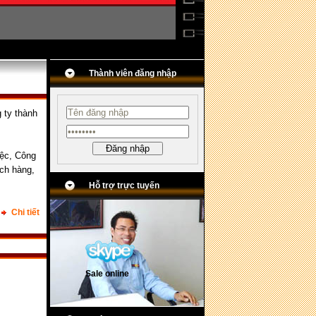
Thành viên đăng nhập
 ty thành
iệc, Công
ch hàng,
Hỗ trợ trực tuyến
Chi tiết
Sale online