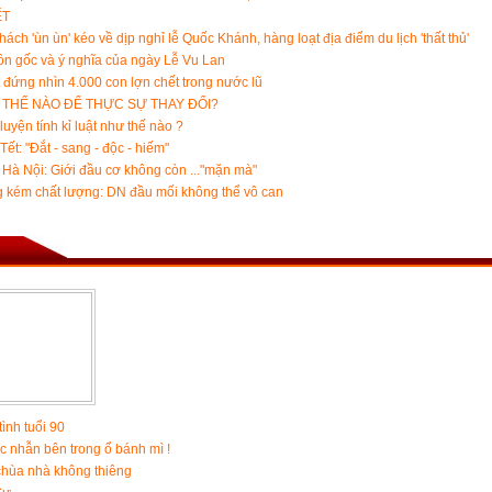
ẾT
hách 'ùn ùn' kéo về dịp nghỉ lễ Quốc Khánh, hàng loạt địa điểm du lịch 'thất thủ'
n gốc và ý nghĩa của ngày Lễ Vu Lan
 đứng nhìn 4.000 con lợn chết trong nước lũ
 THẾ NÀO ĐỂ THỰC SỰ THAY ĐỔI?
luyện tính kỉ luật như thế nào ?
Tết: "Đắt - sang - độc - hiếm"
Hà Nội: Giới đầu cơ không còn ..."mặn mà"
 kém chất lượng: DN đầu mối không thể vô can
tình tuổi 90
c nhẫn bên trong ổ bánh mì !
chùa nhà không thiêng